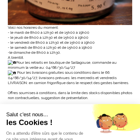
Voici nos horaires du moment:
- le mardi de 8h00 à 12h30 et de 15h00 à 19h00
- le jeudi de 8h00 à 12h30 et de 15h00 à 19h00
- le vendredi de 8h00 à 12h30 et de 15h00 à 19h00
- le samedi de 8h00 à 12h30 et de 15h00 à 19h00
-le dimanche de 8h00 à 12h30.
A bientôt.
Pour les retraits en boutique de Saillagouse, commande au
minimum la veille au: 04/68/30/14/27
Pour les livraisons gratuites sous conditions dans le 66:
04/68/30/14/27, livraisons prévues: les mercredis et vendredis
LIVRAISON: en camion frigorifique dans le respect des gestes barrières.
Offres soumises à conditions, dans la limite des stocks disponibles photos
non contractuelles, suggestion de présentation.
Salut c'est nous...
les Cookies !
Informations
On a attendu d'être sûrs que le contenu de
ce site vous intéresse avant de vous