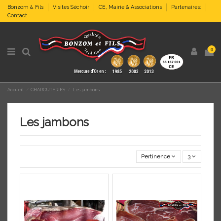
Bonzom & Fils
Visites Séchoir
CE, Mairie & Associations
Partenaires:
Contact
0
Accueil
CHARCUTERIES
Les jambons
Les jambons
Pertinence
3